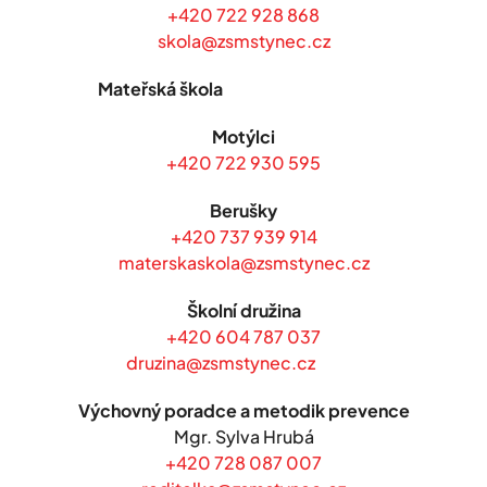
+420 722 928 868
skola@zsmstynec.cz
Mateřská škola
Motýlci
+420 722 930 595
Berušky
+420 737 939 914
materskaskola@zsmstynec.cz
Školní družina
+420 604 787 037
druzina@zsmstynec.cz
Výchovný poradce a metodik prevence
Mgr. Sylva Hrubá
+420 728 087 007