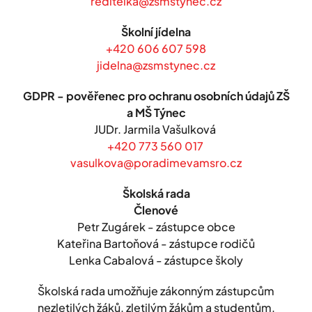
reditelka@zsmstynec.cz
Školní jídelna
+420 606 607 598
jidelna@zsmstynec.cz
GDPR - pověřenec pro ochranu osobních údajů ZŠ
a MŠ Týnec
JUDr. Jarmila Vašulková
+420 773 560 017
vasulkova@poradimevamsro.cz
Školská rada
Členové
Petr Zugárek - zástupce obce
Kateřina Bartoňová - zástupce rodičů
Lenka Cabalová - zástupce školy
Školská rada umožňuje zákonným zástupcům
nezletilých žáků, zletilým žákům a studentům,