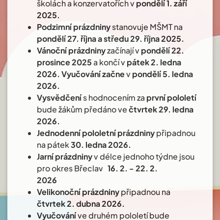
školách a konzervatořích v
pondělí 1. září
2025.
Podzimní prázdniny
stanovuje MŠMT na
pondělí 27. října a středu 29. října 2025.
Vánoční prázdniny
začínají v
pondělí 22.
prosince 2025
a končí v
pátek 2. ledna
2026.
Vyučování začne
v
pondělí 5. ledna
2026.
Vysvědčení
s hodnocením za
první pololetí
bude žákům předáno ve
čtvrtek 29. ledna
2026.
Jednodenní pololetní prázdniny
připadnou
na pátek
30. ledna 2026.
Jarní prázdniny
v délce jednoho týdne jsou
pro okres Břeclav
16. 2. - 22. 2.
2026
Velikonoční prázdniny
připadnou na
čtvrtek 2. dubna 2026.
Vyučování
ve druhém pololetí bude