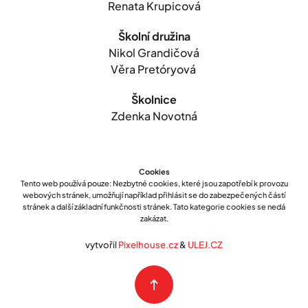
Renata Krupicová
Školní družina
Nikol Grandičová
Věra Pretóryová
Školnice
Zdenka Novotná
Cookies
Tento web používá pouze: Nezbytné cookies, které jsou zapotřebí k provozu
webových stránek, umožňují například přihlásit se do zabezpečených částí
stránek a další základní funkčnosti stránek. Tato kategorie cookies se nedá
zakázat.
vytvořil
Pixelhouse.cz
&
ULEJ.CZ