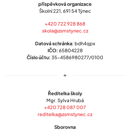
příspěvková organizace
Školní 221,
691 54 Týnec
+420 722 928 868
skola@zsmstynec.cz
Datová schránka
: bdh4qpx
IČO:
65804228
Číslo účtu:
35-4586980277/0100
Ředitelka školy
Mgr. Sylva Hrubá
+420 728 087 007
reditelka@zsmstynec.cz
Sborovna